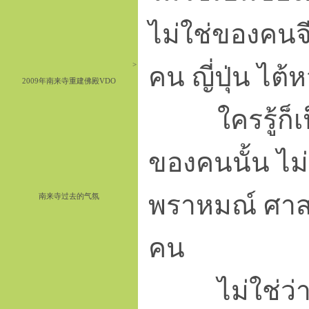
ไม่ใช่ของคนจี
>
คน ญี่ปุ่น ไต้หว
2009年南来寺重建佛殿VDO
ใครรู้ก็เป็น
ของคนนั้น ไ
พราหมณ์ ศาส
南来寺过去的气氛
คน
ไม่ใช่ว่ารู้