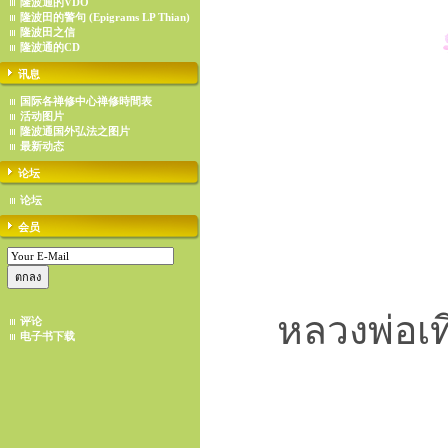
隆波通的VDO
隆波田的警句 (Epigrams LP Thian)
隆波田之信
隆波通的CD
讯息
国际各禅修中心禅修時間表
活动图片
隆波通国外弘法之图片
最新动态
论坛
论坛
会员
หลวงพ่อเที
评论
电子书下载