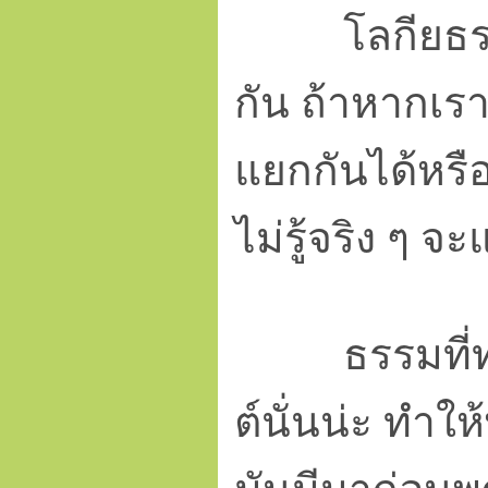
โลกียธรรมก
กัน ถ้าหากเรา
แยกกันได้หรือ
ไม่รู้จริง ๆ จ
ธรรมที่ทำใ
ต์นั่นน่ะ ทำใ