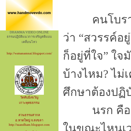
คนโบราณบ้
DHAMMA VIDEO ONLINE
ว่า “สวรรค์อ
ธรรมปฏิบัติแนวการเจริญสติแบบ
เคลื่อนไหว
ก็อยู่ที่ใจ” ใ
http://watsanamnai.blogspot.com/
บ้างไหม? ไม่เค
ศึกษาต้องปฏิบั
วัดทับมิ่งขวัญ
เกาะพุทธธรรม
นรก คือควา
สวนธรรมสากล
อ.หาดใหญ่ จ.สงขลา
ในขณะไหนเวล
http://suandham.blogspot.com