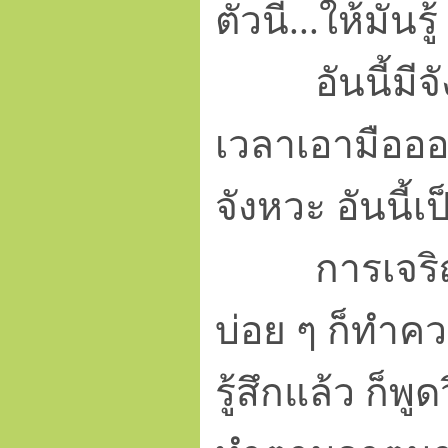
ตัวนี่...ให้มันร
อันนี้มีจัง
เวลาเอามือออ
จังหวะ อันนี้เ
การเจริญสติ
บ่อย ๆ ก็ทำควา
รู้สึกแล้ว ก็พ