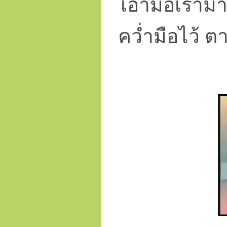
เอามือเรามา
คว่ำมือไว้ ต