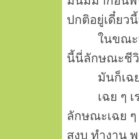
มันมีมาก่อนพร
ปกติ
อยู่เดี๋ยวน
ในขณะนี้ที่
นี้นี่ลักษณะช
มันก็เฉย
เฉย ๆ เรามีส
ลักษณะเฉย ๆ น
สงบ ทำงาน พูด