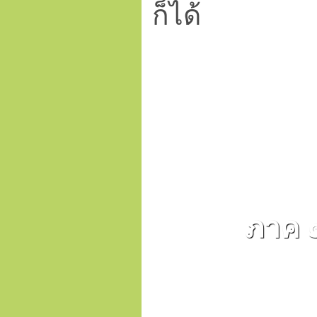
ก็ได้
ภาค ๑