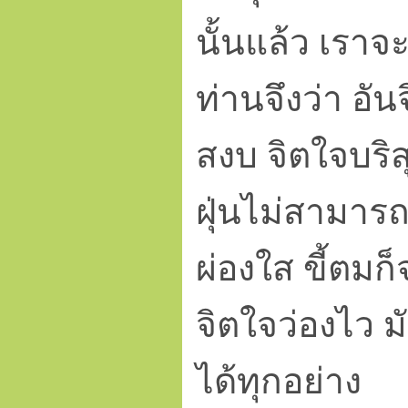
นั้นแล้ว เราจ
ท่านจึงว่า อั
สงบ จิตใจบริสุท
ฝุ่นไม่สามารถ
ผ่องใส ขี้ตม
จิตใจว่องไว 
ได้ทุกอย่าง