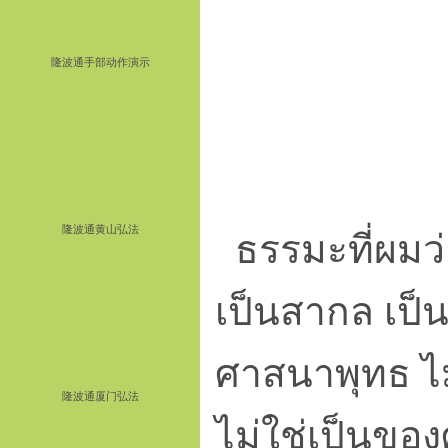
隆波通手部动作演示
隆波通黄山弘法
ธรรมะที่ผมว่า
เป็นสากล เป็
ศาสนาพุทธ ไ
隆波通厦门弘法
ไม่ใช่เป็นขอ