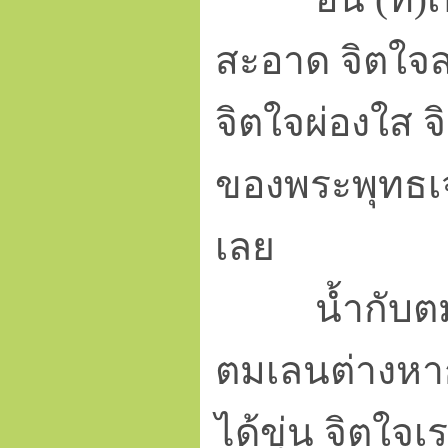
สะอาด จิตใจสว
จิตใจผ่องใส จ
ของพระพุทธเจ
เลย
น้ำกับตมเลน
ตมเลนต่างหาก (
ได้ขุ่น จิตใจเ