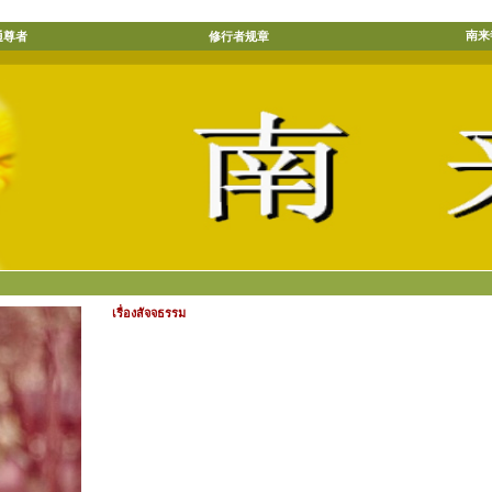
南来
通尊者
修行者规章
เรื่องสัจจธรรม