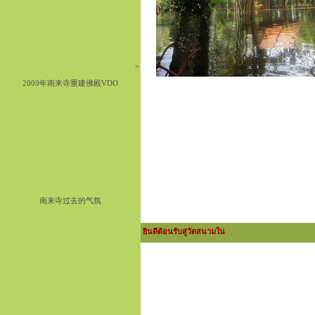
>
2009年南来寺重建佛殿VDO
南来寺过去的气氛
ยินดีต้อนรับสู่วัดสนามใน