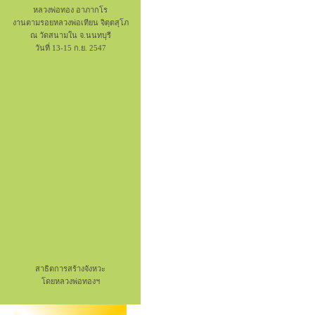
หลวงพ่อทอง อาภากโร
งานตามรอยหลวงพ่อเทียน จิตฺตสุโภ
ณ วัดสนามใน จ.นนทบุรี
วันที่ 13-15 ก.ย. 2547
สาธิตการสร้างจังหวะ
โดยหลวงพ่อทองฯ