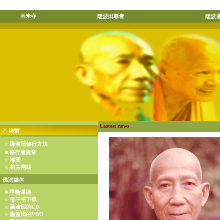
南来寺
隆波田尊者
隆波
Lastest news
详情
隆波田修行方法
修行者规章
地图
相关网站
佛法媒体
早晚课诵
电子书下载
隆波田的CD
隆波田的VDO