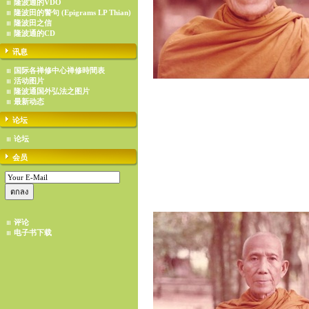
隆波通的VDO
隆波田的警句 (Epigrams LP Thian)
隆波田之信
隆波通的CD
讯息
国际各禅修中心禅修時間表
活动图片
隆波通国外弘法之图片
最新动态
论坛
论坛
会员
评论
电子书下载